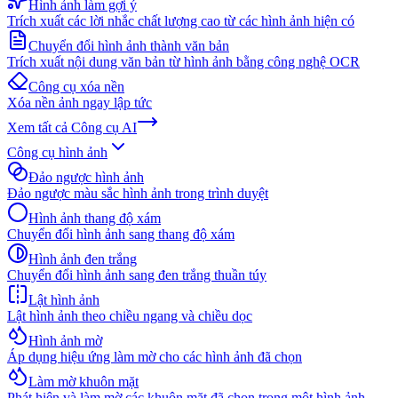
Hình ảnh làm gợi ý
Trích xuất các lời nhắc chất lượng cao từ các hình ảnh hiện có
Chuyển đổi hình ảnh thành văn bản
Trích xuất nội dung văn bản từ hình ảnh bằng công nghệ OCR
Công cụ xóa nền
Xóa nền ảnh ngay lập tức
Xem tất cả
Công cụ AI
Công cụ hình ảnh
Đảo ngược hình ảnh
Đảo ngược màu sắc hình ảnh trong trình duyệt
Hình ảnh thang độ xám
Chuyển đổi hình ảnh sang thang độ xám
Hình ảnh đen trắng
Chuyển đổi hình ảnh sang đen trắng thuần túy
Lật hình ảnh
Lật hình ảnh theo chiều ngang và chiều dọc
Hình ảnh mờ
Áp dụng hiệu ứng làm mờ cho các hình ảnh đã chọn
Làm mờ khuôn mặt
Phát hiện và làm mờ các khuôn mặt đã chọn trong một hình ảnh