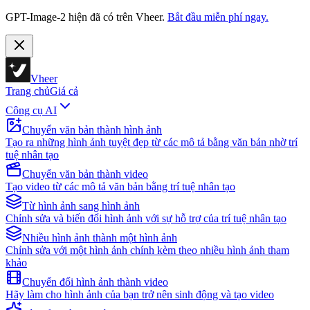
GPT-Image-2 hiện đã có trên Vheer.
Bắt đầu miễn phí ngay.
Vheer
Trang chủ
Giá cả
Công cụ AI
Chuyển văn bản thành hình ảnh
Tạo ra những hình ảnh tuyệt đẹp từ các mô tả bằng văn bản nhờ trí
tuệ nhân tạo
Chuyển văn bản thành video
Tạo video từ các mô tả văn bản bằng trí tuệ nhân tạo
Từ hình ảnh sang hình ảnh
Chỉnh sửa và biến đổi hình ảnh với sự hỗ trợ của trí tuệ nhân tạo
Nhiều hình ảnh thành một hình ảnh
Chỉnh sửa với một hình ảnh chính kèm theo nhiều hình ảnh tham
khảo
Chuyển đổi hình ảnh thành video
Hãy làm cho hình ảnh của bạn trở nên sinh động và tạo video