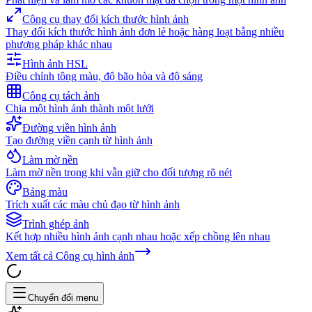
Công cụ thay đổi kích thước hình ảnh
Thay đổi kích thước hình ảnh đơn lẻ hoặc hàng loạt bằng nhiều
phương pháp khác nhau
Hình ảnh HSL
Điều chỉnh tông màu, độ bão hòa và độ sáng
Công cụ tách ảnh
Chia một hình ảnh thành một lưới
Đường viền hình ảnh
Tạo đường viền cạnh từ hình ảnh
Làm mờ nền
Làm mờ nền trong khi vẫn giữ cho đối tượng rõ nét
Bảng màu
Trích xuất các màu chủ đạo từ hình ảnh
Trình ghép ảnh
Kết hợp nhiều hình ảnh cạnh nhau hoặc xếp chồng lên nhau
Xem tất cả
Công cụ hình ảnh
Chuyển đổi menu