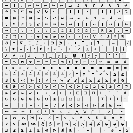
↦
↧
↨
↩
↪
↫
↬
↭
↮
↯
↰
↱
↲
↳
↴
↵
↶
↷
↸
↹
↺
↻
↼
↽
↾
↿
⇀
⇁
⇂
⇃
⇄
⇅
⇆
⇇
⇈
⇉
⇊
⇋
⇌
⇍
⇎
⇏
⇐
⇑
⇒
⇓
⇔
⇕
⇖
⇗
⇘
⇙
⇚
⇛
⇜
⇝
⇞
⇟
⇠
⇡
⇢
⇣
⇤
⇥
⇦
⇧
⇨
⇩
⇪
⇫
⇬
⇭
⇮
⇯
⇰
⇱
⇲
⇳
⇴
⇵
⇶
⇷
⇸
⇹
⇺
⇻
⇼
⇽
⇾
⇿
∀
∁
∂
∃
∄
∅
∆
∇
∈
∉
∊
∋
∌
∍
∎
∏
∐
∑
−
∓
∔
∕
∖
∗
∘
∙
√
∛
∜
∝
∞
∟
∠
∡
∢
∣
∤
∥
∦
∧
∨
∩
∪
∫
∬
∭
∮
∯
∰
∱
∲
∳
∴
∵
∶
∷
∸
∹
∺
∻
∼
∽
∾
∿
≀
≁
≂
≃
≄
≅
≆
≇
≈
≉
≊
≋
≌
≍
≎
≏
≐
≑
≒
≓
≔
≕
≖
≗
≘
≙
≚
≛
≜
≝
≞
≟
≠
≡
≢
≣
≤
≥
≦
≧
≨
≩
≪
≫
≬
≭
≮
≯
≰
≱
≲
≳
≴
≵
≶
≷
≸
≹
≺
≻
≼
≽
≾
≿
⊀
⊁
⊂
⊃
⊄
⊅
⊆
⊇
⊈
⊉
⊊
⊋
⊌
⊍
⊎
⊏
⊐
⊑
⊒
⊓
⊔
⊕
⊖
⊗
⊘
⊙
⊚
⊛
⊜
⊝
⊞
⊟
⊠
⊡
⊢
⊣
⊤
⊥
⊦
⊧
⊨
⊩
⊪
⊫
⊬
⊭
⊮
⊯
⊰
⊱
⊲
⊳
⊴
⊵
⊶
⊷
⊸
⊹
⊺
⊻
⊼
⊽
⊾
⊿
⋀
⋁
⋂
⋃
⋄
⋅
⋆
⋇
⋈
⋉
⋊
⋋
⋌
⋍
⋎
⋏
⋐
⋑
⋒
⋓
⋔
⋕
⋖
⋗
⋘
⋙
⋚
⋛
⋜
⋝
⋞
⋟
⋠
⋡
⋢
⋣
⋤
⋥
⋦
⋧
⋨
⋩
⋪
⋫
⋬
⋭
⋮
⋯
⋰
⋱
⌀
⌁
⌂