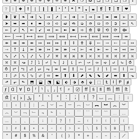
❄
❅
❆
❇
❈
❉
❊
❋
❌
❍
❎
❏
❐
❑
❒
❓
❔
❕
❖
❗
❘
❙
❚
❛
❜
❝
❞
❟
❠
❡
❢
❣
❤
❥
❦
❧
➔
➘
➙
➚
➛
➜
➝
➞
➟
➠
➡
➢
➣
➤
➥
➦
➧
➨
➩
➪
➫
➬
➭
➮
➯
➱
➲
➳
➴
➵
➶
➷
➸
➹
➺
➻
➼
➽
➾
⟰
⟱
⟲
⟳
⟴
⟵
⟶
⟷
⟸
⟹
⟺
⟻
⟼
⟽
⟾
⟿
⤀
⤁
⤂
⤃
⤄
⤅
⤆
⤇
⤈
⤉
⤊
⤋
⤌
⤍
⤎
⤏
⤐
⤑
⤒
⤓
⤔
⤕
⤖
⤗
⤘
⤙
⤚
⤛
⤜
⤝
⤞
⤟
⤠
⤡
⤢
⤣
⤤
⤥
⤦
⤧
⤨
⤩
⤪
⤫
⤬
⤭
⤮
⤯
⤰
⤱
⤲
⤳
⤴
⤵
⤶
⤷
⤸
⤹
⤺
⤻
⤼
⤽
⤾
⤿
⥀
⥁
⥂
⥃
⥄
⥅
⥆
⥇
⥈
⥉
⥊
⥋
⥌
⥍
⥎
⥏
⥐
⥑
⬀
⬁
⬂
⬃
⬄
⬅
⬆
⬇
⬈
⬉
⬊
⬋
⬌
⬍
⬎
⬏
⬐
⬑
⬒
⬓
⬔
⬕
⬖
⬗
⬘
⬙
⬚
Ⱡ
ⱡ
Ᵽ
ⱥ
ⱦ
Ɑ
Ɐ
Ɒ
⸢
⸣
⸤
⸥
⸮
〃
〄
ﬀ
ﬁ
ﬂ
ﬃ
ﬄ
ﬅ
ﬆ
﴾
﴿
﷼
︐
︑
︒
︓
︔
︕
︖
︗
︘
︙
︰
︱
︲
︳
︴
︵
︶
︷
︸
︹
︺
︻
︼
︽
︾
︿
﹀
﹁
﹂
﹃
﹄
﹅
﹆
﹉
﹊
﹋
﹌
﹍
﹎
﹏
﹐
﹑
﹒
﹔
﹕
﹖
﹗
﹘
﹙
﹚
﹛
﹜
﹝
﹞
﹟
﹠
﹡
﹢
﹣
﹤
﹥
﹦
﹨
﹩
﹪
﹫
！
＂
＃
＄
％
＆
＇
（
）
＊
＋
，
－
．
／