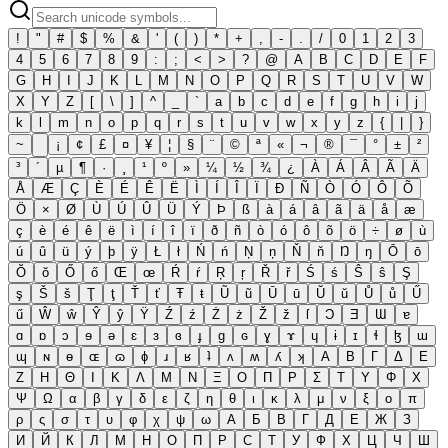
!
"
#
$
%
&
'
(
)
*
+
,
-
.
/
0
1
2
3
4
5
6
7
8
9
:
;
<
>
?
@
A
B
C
D
E
F
G
H
I
J
K
L
M
N
O
P
Q
R
S
T
U
V
W
X
Y
Z
[
\
]
^
_
`
a
b
c
d
e
f
g
h
i
j
k
l
m
n
o
p
q
r
s
t
u
v
w
x
y
z
{
|
}
~
¡
¢
£
¤
¥
¦
§
¨
©
ª
«
¬
®
¯
°
±
²
³
´
µ
¶
·
¸
¹
º
»
¼
½
¾
¿
À
Á
Â
Ã
Ä
Å
Æ
Ç
È
É
Ê
Ë
Ì
Í
Î
Ï
Ð
Ñ
Ò
Ó
Ô
Õ
Ö
×
Ø
Ù
Ú
Û
Ü
Ý
Þ
ß
à
á
â
ã
ä
å
æ
ç
è
é
ê
ë
ì
í
î
ï
ð
ñ
ò
ó
ô
õ
ö
÷
ø
ù
ú
û
ü
ý
þ
ÿ
Ł
ł
Ń
ń
Ņ
ņ
Ň
ň
Ŋ
ŋ
Ō
ō
Ŏ
ŏ
Ő
ő
Œ
œ
Ŕ
ŕ
Ŗ
ŗ
Ř
ř
Ś
ś
Ŝ
ŝ
Ş
ş
Š
š
Ţ
ţ
Ť
ť
Ŧ
ŧ
Ũ
ũ
Ū
ū
Ŭ
ŭ
Ů
ů
Ű
ű
Ŵ
ŵ
Ŷ
ŷ
Ÿ
Ź
ź
Ż
ż
Ž
ž
ſ
Ɔ
Ǝ
Ɯ
ɐ
ɑ
ɒ
ɔ
ɘ
ə
ɛ
ɜ
ɞ
ɟ
ɡ
ɢ
ɣ
ɤ
ɥ
ɨ
ɪ
ɬ
ɮ
ɯ
ɰ
ɴ
ɵ
ɶ
ɷ
ɸ
ɹ
ʁ
ʇ
ʌ
ʍ
ʎ
ʞ
Α
Β
Γ
Δ
Ε
Ζ
Η
Θ
Ι
Κ
Λ
Μ
Ν
Ξ
Ο
Π
Ρ
Σ
Τ
Υ
Φ
Χ
Ψ
Ω
α
β
γ
δ
ε
ζ
η
θ
ι
κ
λ
μ
ν
ξ
ο
π
ρ
ς
σ
τ
υ
φ
χ
ψ
ω
А
Б
В
Г
Д
Е
Ж
З
И
Й
К
Л
М
Н
О
П
Р
С
Т
У
Ф
Х
Ц
Ч
Ш