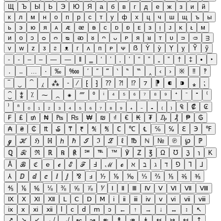
Щ
Ъ
Ы
Ь
Э
Ю
Я
а
б
в
г
д
е
ж
з
и
й
к
л
м
н
о
п
р
с
т
у
ф
х
ц
ч
ш
щ
ъ
ы
ь
э
ю
я
ᴀ
ᴁ
ᴂ
ᴃ
ᴄ
ᴅ
ᴆ
ᴇ
ᴈ
ᴉ
ᴊ
ᴋ
ᴌ
ᴍ
ᴎ
ᴏ
ᴐ
ᴑ
ᴒ
ᴓ
ᴔ
ᴕ
ᴖ
ᴗ
ᴘ
ᴙ
ᴚ
ᴛ
ᴜ
ᴝ
ᴞ
ᴟ
ᴠ
ᴡ
ᴢ
ᴣ
ᴤ
ᴥ
ᴦ
ᴧ
ᴨ
ᴩ
ᴪ
ẞ
Ỳ
ỳ
Ỵ
ỵ
Ỹ
ỹ
‐
‑
‒
–
—
―
‖
‗
‘
’
‚
‛
“
”
„
‟
†
‡
•
‣
․
‥
…
‧
‰
‱
′
″
‴
‵
‶
‷
‸
‹
›
※
‼
‽
‾
‿
⁀
⁁
⁂
⁃
⁄
⁅
⁆
⁇
⁈
⁉
⁊
⁋
⁌
⁍
⁎
⁏
⁐
⁑
⁒
⁓
⁔
⁕
⁗
⁰
ⁱ
⁴
⁵
⁶
⁷
⁸
⁹
⁺
⁻
⁼
⁽
⁾
ⁿ
₀
₁
₂
₃
₄
₅
₆
₇
₈
₉
₊
₋
₌
₍
₎
₠
₡
₢
₣
₤
₥
₦
₧
₨
₩
₪
₫
€
₭
₮
₯
₰
₱
₲
₳
₴
₵
₶
₷
₸
₹
℀
℁
ℂ
℃
℄
℅
℆
ℇ
℈
℉
ℊ
ℋ
ℌ
ℍ
ℎ
ℏ
ℐ
ℑ
ℒ
ℓ
℔
ℕ
№
℗
℘
ℙ
ℚ
ℛ
ℜ
ℝ
℞
℟
℠
℡
™
℣
ℤ
℥
Ω
℧
ℨ
℩
K
Å
ℬ
ℭ
℮
ℯ
ℰ
ℱ
Ⅎ
ℳ
ℴ
ℵ
ℶ
ℷ
ℸ
⅁
⅂
⅃
⅄
ⅅ
ⅆ
ⅇ
ⅈ
ⅉ
⅋
ⅎ
⅐
⅑
⅒
⅓
⅔
⅕
⅖
⅗
⅘
⅙
⅚
⅛
⅜
⅝
⅞
⅟
Ⅰ
Ⅱ
Ⅲ
Ⅳ
Ⅴ
Ⅵ
Ⅶ
Ⅷ
Ⅸ
Ⅹ
Ⅺ
Ⅻ
Ⅼ
Ⅽ
Ⅾ
Ⅿ
ⅰ
ⅱ
ⅲ
ⅳ
ⅴ
ⅵ
ⅶ
ⅷ
ⅸ
ⅹ
ⅺ
ⅻ
ⅼ
ⅽ
ⅾ
ⅿ
ↄ
←
↑
→
↓
↔
↕
↖
↗
↘
↙
↚
↛
↜
↝
↞
↟
↠
↡
↢
↣
↤
↥