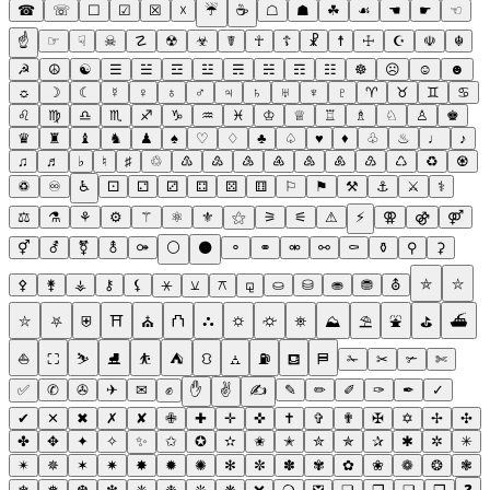
☎
☏
☐
☑
☒
☓
☔
☕
☖
☗
☘
☙
☚
☛
☜
☝
☞
☟
☠
☡
☢
☣
☤
☥
☦
☧
☨
☩
☪
☫
☬
☭
☮
☯
☰
☱
☲
☳
☴
☵
☶
☷
☸
☹
☺
☻
☼
☽
☾
☿
♀
♁
♂
♃
♄
♅
♆
♇
♈
♉
♊
♋
♌
♍
♎
♏
♐
♑
♒
♓
♔
♕
♖
♗
♘
♙
♚
♛
♜
♝
♞
♟
♠
♡
♢
♣
♤
♥
♦
♧
♨
♩
♪
♫
♬
♭
♮
♯
♲
♳
♴
♵
♶
♷
♸
♹
♺
♻
♼
♽
♾
♿
⚀
⚁
⚂
⚃
⚄
⚅
⚐
⚑
⚒
⚓
⚔
⚕
⚖
⚗
⚘
⚙
⚚
⚛
⚜
⚝
⚞
⚟
⚠
⚡
⚢
⚣
⚤
⚥
⚦
⚧
⚨
⚩
⚪
⚫
⚬
⚭
⚮
⚯
⚰
⚱
⚲
⚳
⚴
⚵
⚶
⚷
⚸
⚹
⚺
⚻
⚼
⛀
⛁
⛂
⛃
⛢
⛤
⛥
⛦
⛧
⛨
⛩
⛪
⛫
⛬
⛭
⛮
⛯
⛰
⛱
⛲
⛳
⛴
⛵
⛶
⛷
⛸
⛹
⛺
⛻
⛼
⛽
⛾
⛿
✁
✂
✃
✄
✅
✆
✇
✈
✉
✊
✋
✌
✍
✎
✏
✐
✑
✒
✓
✔
✕
✖
✗
✘
✙
✚
✛
✜
✝
✞
✟
✠
✡
✢
✣
✤
✥
✦
✧
✨
✩
✪
✫
✬
✭
✮
✯
✰
✱
✲
✳
✴
✵
✶
✷
✸
✹
✺
✻
✼
✽
✾
✿
❀
❁
❂
❃