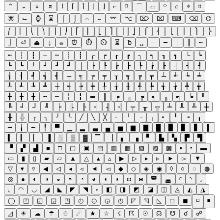
⌃
⌄
⌅
⌆
⌇
⌈
⌉
⌊
⌋
⌐
⌑
⌒
⌓
⌔
⌕
⌖
⌗
⌘
⌙
⌚
⌛
⌠
⌡
⌢
⌣
⌤
⌥
⌦
⌧
⌨
⌫
⌬
⎛
⎜
⎝
⎞
⎟
⎠
⎡
⎢
⎣
⎤
⎥
⎦
⎧
⎨
⎩
⎪
⎫
⎬
⎭
⏎
⏏
⏚
⏛
⏰
⏱
⏲
⏳
␢
␣
─
━
│
┃
┄
┅
┆
┇
┈
┉
┊
┋
┌
┍
┎
┏
┐
┑
┒
┓
└
┕
┖
┗
┘
┙
┚
┛
├
┝
┞
┟
┠
┡
┢
┣
┤
┥
┦
┧
┨
┩
┪
┫
┬
┭
┮
┯
┰
┱
┲
┳
┴
┵
┶
┷
┸
┹
┺
┻
┼
┽
┾
┿
╀
╁
╂
╃
╄
╅
╆
╇
╈
╉
╊
╋
╌
╍
╎
╏
═
║
╒
╓
╔
╕
╖
╗
╘
╙
╚
╛
╜
╝
╞
╟
╠
╡
╢
╣
╤
╥
╦
╧
╨
╩
╪
╫
╬
╭
╮
╯
╰
╱
╲
╳
╴
╵
╶
╷
╸
╹
╺
╻
╼
╽
╾
╿
▀
▁
▂
▃
▄
▅
▆
▇
█
▉
▊
▋
▌
▍
▎
▏
▐
░
▒
▓
▔
▕
▖
▗
▘
▙
▚
▛
▜
▝
▞
▟
■
□
▢
▣
▤
▥
▦
▧
▨
▩
▪
▫
▬
▭
▮
▯
▰
▱
▲
△
▴
▵
▶
▷
▸
▹
►
▻
▼
▽
▾
▿
◀
◁
◂
◃
◄
◅
◆
◇
◈
◉
◊
○
◌
◍
◎
●
◐
◑
◒
◓
◔
◕
◖
◗
◘
◙
◚
◛
◜
◝
◞
◟
◠
◡
◢
◣
◤
◥
◦
◧
◨
◩
◪
◫
◬
◭
◮
◯
◰
◱
◲
◳
◴
◵
◶
◷
◸
◹
◺
◻
◼
◽
◾
◿
☀
☁
☂
☃
☄
★
☆
☇
☈
☉
☊
☋
☌
☍