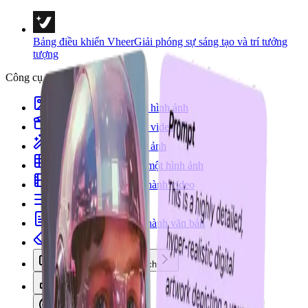
Bảng điều khiển Vheer
Giải phóng sự sáng tạo và trí tưởng
tượng
Công cụ
Chuyển văn bản thành hình ảnh
Chuyển văn bản thành video
Từ hình ảnh sang hình ảnh
Nhiều hình ảnh thành một hình ảnh
Chuyển đổi hình ảnh thành video
Hình ảnh làm gợi ý
Chuyển đổi hình ảnh thành văn bản
Công cụ xóa nền
Chân dung & Phong cách
Mẫu hình ảnh