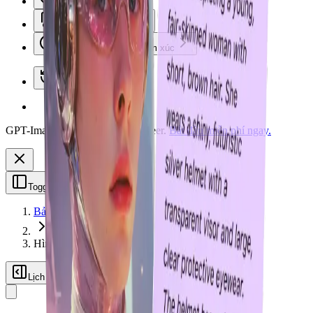
Công cụ hình ảnh
Phần mềm nén tệp
Công cụ biểu tượng cảm xúc
Thư viện gần đây
GPT-Image-2 hiện đã có trên Vheer.
Bắt đầu miễn phí ngay.
Toggle Sidebar
Bảng điều khiển
Hình ảnh làm gợi ý
Lịch sử