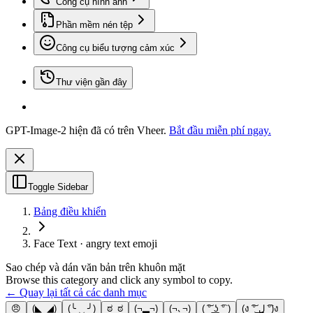
Công cụ hình ảnh
Phần mềm nén tệp
Công cụ biểu tượng cảm xúc
Thư viện gần đây
GPT-Image-2 hiện đã có trên Vheer.
Bắt đầu miễn phí ngay.
Toggle Sidebar
Bảng điều khiển
Face Text · angry text emoji
Sao chép và dán văn bản trên khuôn mặt
Browse this category and click any symbol to copy.
← Quay lại tất cả các danh mục
😠
(◣_◢)
(╰ ‿ ╯)
ಠ_ಠ
(¬▂¬)
(¬､¬)
( ͠° ͟ʖ ͡° )
(ง ͠° ͟ل͜ ͡°)ง