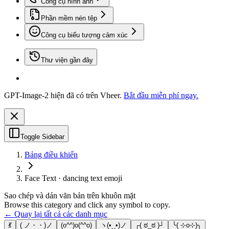
Công cụ hình ảnh
Phần mềm nén tệp
Công cụ biểu tượng cảm xúc
Thư viện gần đây
GPT-Image-2 hiện đã có trên Vheer.
Bắt đầu miễn phí ngay.
Toggle Sidebar
Bảng điều khiển
Face Text · dancing text emoji
Sao chép và dán văn bản trên khuôn mặt
Browse this category and click any symbol to copy.
← Quay lại tất cả các danh mục
💃
( ノ・・)ノ
(o^^)o(^^o)
ヽ(•‿•)ノ
┌( ಠ_ಠ )┘
╰( ⊹o⊹)╮