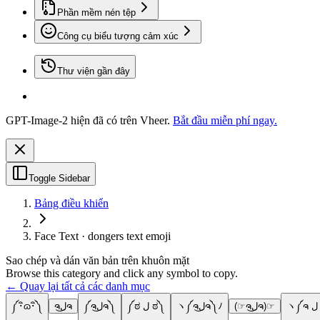
Phần mềm nén tệp
Công cụ biểu tượng cảm xúc
Thư viện gần đây
GPT-Image-2 hiện đã có trên Vheer.
Bắt đầu miễn phí ngay.
Toggle Sidebar
Bảng điều khiển
Face Text · dongers text emoji
Sao chép và dán văn bản trên khuôn mặt
Browse this category and click any symbol to copy.
← Quay lại tất cả các danh mục
༼･ิɷ･ิ༽
ຈل͜ຈ
༼ຈل͜ຈ༽
༼ಠ ل ಠ༽
ヽ༼ຈل͜ຈ༽ﾉ
(☞ຈل͜ຈ)☞