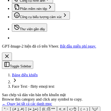
Công cụ hình ảnh
Phần mềm nén tệp
Công cụ biểu tượng cảm xúc
Thư viện gần đây
GPT-Image-2 hiện đã có trên Vheer.
Bắt đầu miễn phí ngay.
Toggle Sidebar
Bảng điều khiển
Face Text · flirty emoji text
Sao chép và dán văn bản trên khuôn mặt
Browse this category and click any symbol to copy.
← Quay lại tất cả các danh mục
^.~
(☭ ͜ʖ ☭)
(≖ ͜ʖ≖)
(͡o‿O͡) ***
ಸ‿ಸ
👉👌
( ㅅ )
╰⋃╯