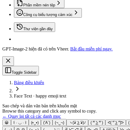
Phần mềm nén tệp
Công cụ biểu tượng cảm xúc
Thư viện gần đây
GPT-Image-2 hiện đã có trên Vheer.
Bắt đầu miễn phí ngay.
Toggle Sidebar
Bảng điều khiển
Face Text · happy emoji text
Sao chép và dán văn bản trên khuôn mặt
Browse this category and click any symbol to copy.
← Quay lại tất cả các danh mục
😀
꒰ · ◡ · ꒱
(•‿•)
(‘A`)
(¬‿¬)
ヽ(͡◕ ͜ʖ ͡◕)ﾉ
( ͡^ ͜ʖ ͡^ )
ᕙ( ͡° ͜ʖ ͡°)ᕗ
(-‿◦)
ʘ‿ʘ
(◑‿◐)
(─‿‿─) ♡
✌.|•͡˘‿•͡˘|.✌
(*•‿•*)
ᕕ (ᐛ) ᕗ
⧽(•‿•)