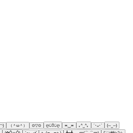
◠)
（＾ω＾）
⊙▽⊙
ღවꇳවღ
≖‿≖
｡^‿^｡
´･ᴗ･`
(─‿─)
(✿ŎヮŎ)
ˉ̞̭⋆›◡‹˄̻̊
ԅ (≖◡≖ԅ)
┻━┻ ︵ ლ(⌒-⌒ლ)
ʕ̡̢̡̡̢̡̡̢♡ᵒ̴̷͈艸ᵒ̴̷͈॰ʔ̢̡̢̢̡̢̢̡̢✧