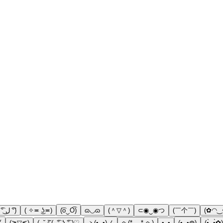
( ͡° ل͜ ͡°)
( ✧≖ ͜ʖ≖)
(͡o‿O͡)
ɷ◡ɷ
(＾▽＾)
⊂◉‿◉つ
(￣个￣)
(✿◠‿
⧼
(≧▽≦)
( ˶˘ ³˘(˵ ͡° ͜ʖ ͡°˵)♡
ヽ(•‿•)ノ
ヘ(* 。* ヘ)
•ᴗ•
(•‿•◍)
(•̩̥̀‿•̩̥̀✿)