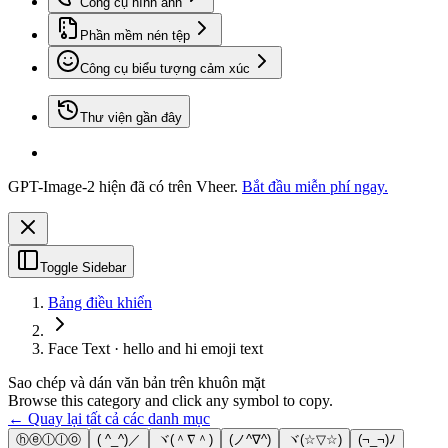
Công cụ hình ảnh
Phần mềm nén tệp
Công cụ biểu tượng cảm xúc
Thư viện gần đây
GPT-Image-2 hiện đã có trên Vheer.
Bắt đầu miễn phí ngay.
Toggle Sidebar
Bảng điều khiển
Face Text · hello and hi emoji text
Sao chép và dán văn bản trên khuôn mặt
Browse this category and click any symbol to copy.
← Quay lại tất cả các danh mục
ⓗⓔⓛⓛⓞ
( ^_^)／
ヾ(＾∇＾)
(ノ^∇^)
ヾ(☆▽☆)
(¬_¬)ﾉ