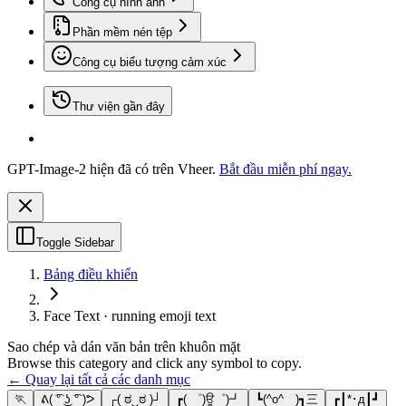
Công cụ hình ảnh
Phần mềm nén tệp
Công cụ biểu tượng cảm xúc
Thư viện gần đây
GPT-Image-2 hiện đã có trên Vheer.
Bắt đầu miễn phí ngay.
Toggle Sidebar
Bảng điều khiển
Face Text · running emoji text
Sao chép và dán văn bản trên khuôn mặt
Browse this category and click any symbol to copy.
← Quay lại tất cả các danh mục
🏃
ᕕ( ͡° ͜ʖ ͡° )ᕗ
┌( ಠ‿ಠ )┘
┏( ゜)ਊ゜)┛
┗(^o^ )┓三
┏┃*･д┃┛