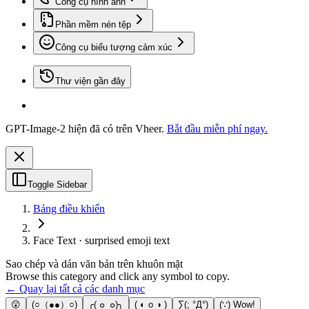
Công cụ hình ảnh
Phần mềm nén tệp
Công cụ biểu tượng cảm xúc
Thư viện gần đây
GPT-Image-2 hiện đã có trên Vheer.
Bắt đầu miễn phí ngay.
Toggle Sidebar
Bảng điều khiển
Face Text · surprised emoji text
Sao chép và dán văn bản trên khuôn mặt
Browse this category and click any symbol to copy.
← Quay lại tất cả các danh mục
😲
(○（●●）○)
╭( ๐_๐)╮
( ◐ o ◑ )
∑(; °Д°)
(∵) Wow!