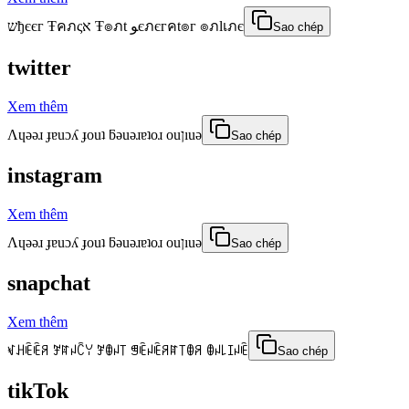
שђєєг Ŧคภςא Ŧ๏ภt ﻮєภєгคt๏г ๏ภlเภє
Sao chép
twitter
Xem thêm
Λɥǝǝɹ ɟɐuɔʎ ɟouʇ ƃǝuǝɹɐʇoɹ ouןıuǝ
Sao chép
instagram
Xem thêm
Λɥǝǝɹ ɟɐuɔʎ ɟouʇ ƃǝuǝɹɐʇoɹ ouןıuǝ
Sao chép
snapchat
Xem thêm
ꃴꃅꍟꍟꋪ ꎇꍏꈤꉓꌩ ꎇꂦꈤ꓄ ꁅꍟꈤꍟꋪꍏ꓄ꂦꋪ ꂦꈤ꒒ꀤꈤꍟ
Sao chép
tikTok