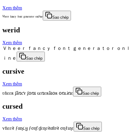
Xem thêm
ⱽʰᵉᵉʳ ᶠᵃⁿᶜʸ ᶠᵒⁿᵗ ᵍᵉⁿᵉʳᵃᵗᵒʳ ᵒⁿˡⁱⁿᵉ
Sao chép
werid
Xem thêm
Ｖｈｅｅｒ ｆａｎｃｙ ｆｏｎｔ ｇｅｎｅｒａｔｏｒ ｏｎｌ
ｉｎｅ
Sao chép
cursive
Xem thêm
ʋɦɛɛʀ ʄǟռƈʏ ʄօռȶ ɢɛռɛʀǟȶօʀ օռʟɨռɛ
Sao chép
cursed
Xem thêm
ѵɦεε૨ ƒαɳ૮ყ ƒσɳƭ ɠεɳε૨αƭσ૨ σɳℓเɳε
Sao chép