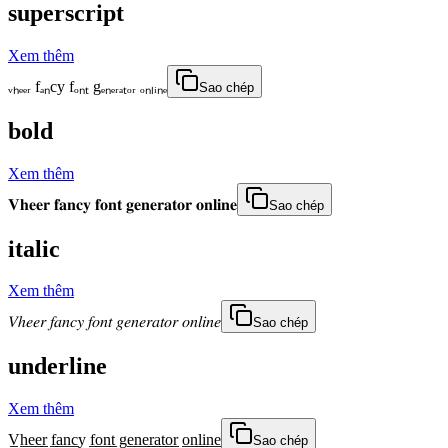
superscript
Xem thêm
ᵥₕₑₑᵣ fₐₙcy fₒₙₜ gₑₙₑᵣₐₜₒᵣ ₒₙₗᵢₙₑ
Sao chép
bold
Xem thêm
𝐕𝐡𝐞𝐞𝐫 𝐟𝐚𝐧𝐜𝐲 𝐟𝐨𝐧𝐭 𝐠𝐞𝐧𝐞𝐫𝐚𝐭𝐨𝐫 𝐨𝐧𝐥𝐢𝐧𝐞
Sao chép
italic
Xem thêm
𝑉ℎ𝑒𝑒𝑟 𝑓𝑎𝑛𝑐𝑦 𝑓𝑜𝑛𝑡 𝑔𝑒𝑛𝑒𝑟𝑎𝑡𝑜𝑟 𝑜𝑛𝑙𝑖𝑛𝑒
Sao chép
underline
Xem thêm
V̲h̲e̲e̲r̲ f̲a̲n̲c̲y̲ f̲o̲n̲t̲ g̲e̲n̲e̲r̲a̲t̲o̲r̲ o̲n̲l̲i̲n̲e̲
Sao chép