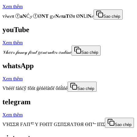
Xem thêm
v𝓱𝑒𝑒я ⓕ𝐚𝐍Ć𝔂 ⓕØ𝐍𝐓 𝕘𝑒𝐍𝑒я𝐚𝐓Øя Ø𝐍ᒪƗ𝐍𝑒
Sao chép
youTube
Xem thêm
𝒱𝒽𝑒𝑒𝓇 𝒻𝒶𝓃𝒸𝓎 𝒻𝑜𝓃𝓉 𝑔𝑒𝓃𝑒𝓇𝒶𝓉𝑜𝓇 𝑜𝓃𝓁𝒾𝓃𝑒
Sao chép
whatsApp
Xem thêm
Vhééŕ fáńćӳ főńt ǵéńéŕátőŕ őńĺíńé
Sao chép
telegram
Xem thêm
VΉΣΣЯ FΛПᄃY FӨПƬ GΣПΣЯΛƬӨЯ ӨПᄂIПΣ
Sao chép