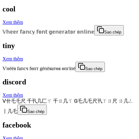
cool
Xem thêm
𝕍𝕙𝕖𝕖𝕣 𝕗𝕒𝕟𝕔𝕪 𝕗𝕠𝕟𝕥 𝕘𝕖𝕟𝕖𝕣𝕒𝕥𝕠𝕣 𝕠𝕟𝕝𝕚𝕟𝕖
Sao chép
tiny
Xem thêm
Ѵнёёя fапcч fѳпт gёпёяатѳя ѳпгїпё
Sao chép
discord
Xem thêm
ᐯ卄乇乇尺 千卂几匚ㄚ 千ㄖ几ㄒ Ꮆ乇几乇尺卂ㄒㄖ尺 ㄖ几ㄥ
丨几乇
Sao chép
facebook
Xem thêm