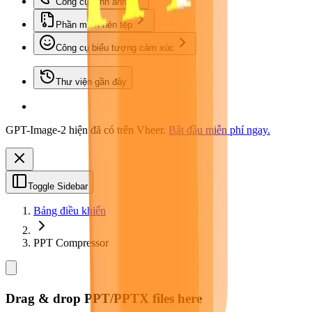
Công cụ hình ảnh
Phần mềm nén tệp
Công cụ biểu tượng cảm xúc
Thư viện gần đây
GPT-Image-2 hiện đã có trên Vheer.
Bắt đầu miễn phí ngay.
Toggle Sidebar
Bảng điều khiển
PPT Compressor
Drag & drop PPT/PPTX files here