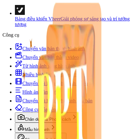
Bảng điều khiển Vheer
Giải phóng sự sáng tạo và trí tưởng
tượng
Công cụ
Chuyển văn bản thành hình ảnh
Chuyển văn bản thành video
Từ hình ảnh sang hình ảnh
Nhiều hình ảnh thành một hình ảnh
Chuyển đổi hình ảnh thành video
Hình ảnh làm gợi ý
Chuyển đổi hình ảnh thành văn bản
Công cụ xóa nền
Chân dung & Phong cách
Mẫu hình ảnh