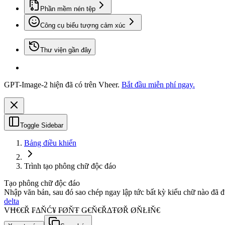
Phần mềm nén tệp
Công cụ biểu tượng cảm xúc
Thư viện gần đây
GPT-Image-2 hiện đã có trên Vheer.
Bắt đầu miễn phí ngay.
Toggle Sidebar
Bảng điều khiển
Trình tạo phông chữ độc đáo
Tạo phông chữ độc đáo
Nhập văn bản, sau đó sao chép ngay lập tức bất kỳ kiểu chữ nào đã 
delta
VĦ€€Ř ₣ΔŇĆ¥ ₣ØŇŦ Ǥ€Ň€ŘΔŦØŘ ØŇŁƗŇ€